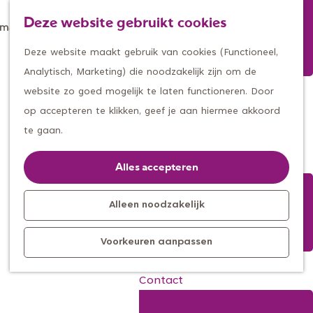
Winkelen
Deze website gebruikt cookies
Eten & drinken
Z
K
Met een groep
G
o
a
M
Deze website maakt gebruik van cookies (Functioneel,
Met kids
a
e
a
e
Analytisch, Marketing) die noodzakelijk zijn om de
n
k
r
n
website zo goed mogelijk te laten functioneren. Door
Kleine ontdekkers, grootse
a
e
t
u
op accepteren te klikken, geef je aan hiermee akkoord
Met de kids
avonturen
a
n
te gaan.
Uitagenda
r
Kom langs
d
Alles accepteren
Overnachten
e
Bereikbaarheid
h
Alleen noodzakelijk
Toeristisch
o
Informatiepunt
Voorkeuren aanpassen
m
e
Contact
p
Aanmelden
a