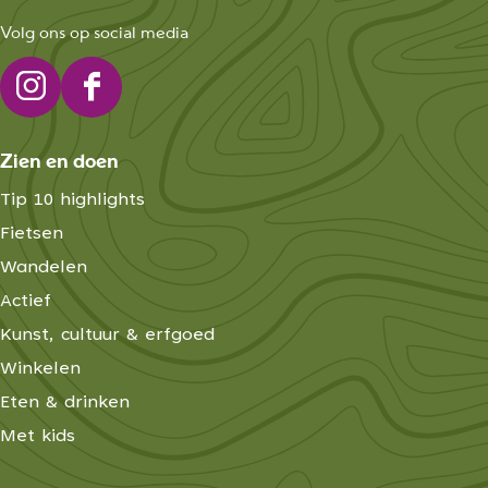
Volg ons op social media
I
F
n
a
Zien en doen
s
c
t
e
Tip 10 highlights
a
b
Fietsen
g
o
Wandelen
r
o
Actief
a
k
Kunst, cultuur & erfgoed
m
E
Winkelen
E
x
Eten & drinken
x
p
p
l
Met kids
l
o