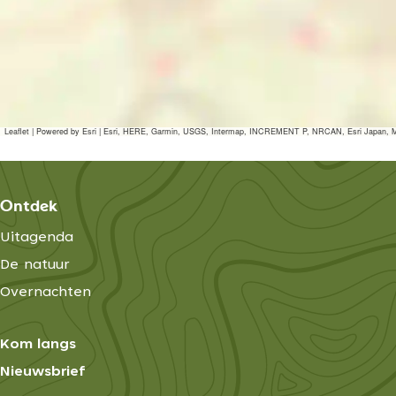
Leaflet
|
Powered by Esri | Esri, HERE, Garmin, USGS, Intermap, INCREMENT P, NRCAN, Esri Japan, M
Ontdek
Uitagenda
De natuur
Overnachten
Kom langs
Nieuwsbrief