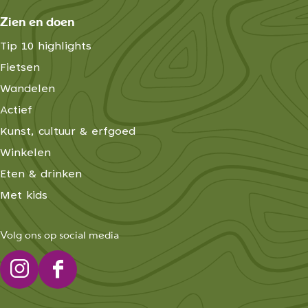
Zien en doen
Tip 10 highlights
Fietsen
Wandelen
Actief
Kunst, cultuur & erfgoed
Winkelen
Eten & drinken
Met kids
Volg ons op social media
I
F
n
a