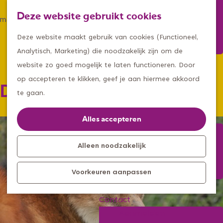
Winkelen
Deze website gebruikt cookies
Eten & drinken
Z
K
Met een groep
G
o
a
M
Deze website maakt gebruik van cookies (Functioneel,
Met kids
a
e
a
e
Analytisch, Marketing) die noodzakelijk zijn om de
n
k
r
n
website zo goed mogelijk te laten functioneren. Door
Kleine ontdekkers, grootse
a
e
t
u
op accepteren te klikken, geef je aan hiermee akkoord
Dierenpark ZiE-ZOO
avonturen
a
n
te gaan.
Uitagenda
r
Kom langs
d
Alles accepteren
Overnachten
e
Bereikbaarheid
h
Alleen noodzakelijk
Toeristisch
o
Informatiepunt
Voorkeuren aanpassen
m
e
Contact
p
Aanmelden
a