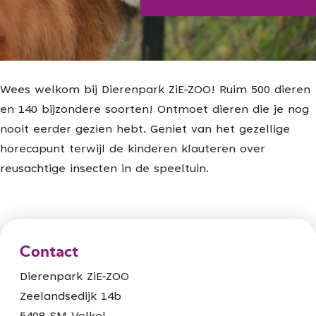
Blijf op de hoogte
g
e
Wees welkom bij Dierenpark ZiE-ZOO! Ruim 500 dieren
en 140 bijzondere soorten! Ontmoet dieren die je nog
nooit eerder gezien hebt. Geniet van het gezellige
horecapunt terwijl de kinderen klauteren over
reusachtige insecten in de speeltuin.
Contact
Dierenpark ZiE-ZOO
Zeelandsedijk 14b