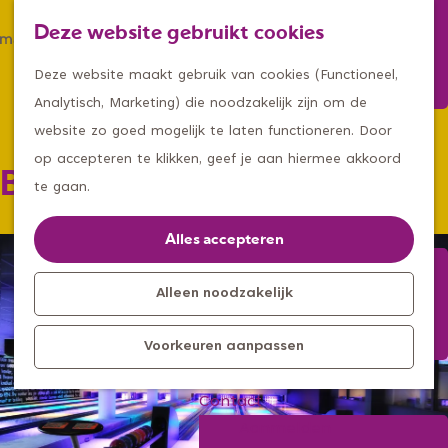
Winkelen
Deze website gebruikt cookies
Eten & drinken
Z
K
Met een groep
G
o
a
M
Deze website maakt gebruik van cookies (Functioneel,
Met kids
a
e
a
e
Analytisch, Marketing) die noodzakelijk zijn om de
n
k
r
n
website zo goed mogelijk te laten functioneren. Door
Kleine ontdekkers, grootse
a
e
t
u
op accepteren te klikken, geef je aan hiermee akkoord
Bowlingcentrum De Teugel
avonturen
a
n
te gaan.
Uitagenda
r
Kom langs
d
Alles accepteren
Overnachten
e
Bereikbaarheid
h
Alleen noodzakelijk
Toeristisch
o
Informatiepunt
Voorkeuren aanpassen
m
e
Contact
p
Aanmelden
a