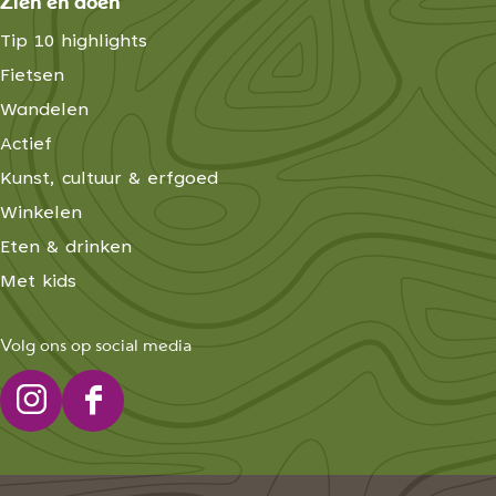
Zien en doen
Tip 10 highlights
Fietsen
Wandelen
Actief
Kunst, cultuur & erfgoed
Winkelen
Eten & drinken
Met kids
Volg ons op social media
I
F
n
a
s
c