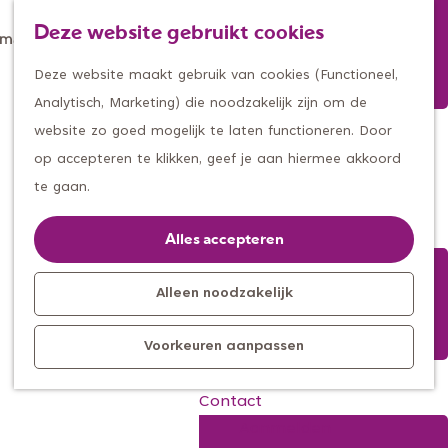
Winkelen
Deze website gebruikt cookies
Eten & drinken
Z
K
Met een groep
G
o
a
M
Deze website maakt gebruik van cookies (Functioneel,
Met kids
a
e
a
e
Analytisch, Marketing) die noodzakelijk zijn om de
n
k
r
n
website zo goed mogelijk te laten functioneren. Door
Kleine ontdekkers, grootse
a
e
t
u
op accepteren te klikken, geef je aan hiermee akkoord
Uden
avonturen
a
n
te gaan.
Uitagenda
r
Kom langs
d
Alles accepteren
Overnachten
e
Bereikbaarheid
h
Alleen noodzakelijk
Toeristisch
o
Informatiepunt
Voorkeuren aanpassen
m
e
Contact
p
Aanmelden
a