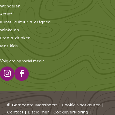
Wandelen
Actief
Kunst, cultuur & erfgoed
Winkelen
Eten & drinken
Met kids
Volg ons op social media
I
F
n
a
s
c
t
e
© Gemeente Maashorst -
Cookie voorkeuren
|
a
b
Contact
|
Disclaimer
|
Cookieverklaring
|
g
o