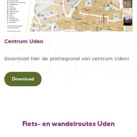
Centrum Uden
C
Download hier de plattegrond van centrum Uden!
e
n
Download
t
r
u
m
U
Fiets- en wandelroutes Uden
d
e