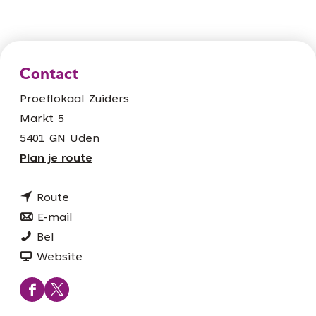
Contact
Proeflokaal Zuiders
Markt 5
5401 GN Uden
n
Plan je route
a
n
a
Route
a
n
r
E-mail
P
a
a
P
Bel
r
r
a
v
r
Website
o
P
r
a
o
e
r
P
n
e
F
X