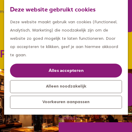
Winkelen
Deze website gebruikt cookies
Eten & drinken
Z
K
Met een groep
G
o
a
M
Deze website maakt gebruik van cookies (Functioneel,
Met kids
a
e
a
e
Analytisch, Marketing) die noodzakelijk zijn om de
n
k
r
n
website zo goed mogelijk te laten functioneren. Door
Kleine ontdekkers, grootse
a
e
t
u
op accepteren te klikken, geef je aan hiermee akkoord
Proeflokaal Zuiders
avonturen
a
n
te gaan.
Uitagenda
r
Kom langs
d
Alles accepteren
Overnachten
e
Bereikbaarheid
h
Alleen noodzakelijk
Toeristisch
o
Informatiepunt
Voorkeuren aanpassen
m
e
Contact
p
Aanmelden
a