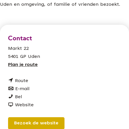
Uden en omgeving, of familie of vrienden bezoekt.
Contact
Markt 22
5401 GP Uden
n
Plan je route
a
n
a
Route
a
n
r
E-mail
H
a
a
H
Bel
o
r
a
v
o
Website
t
H
r
a
t
e
o
H
n
e
Bezoek de website