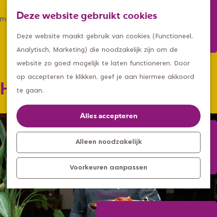
Winkelen
Deze website gebruikt cookies
Eten & drinken
Z
K
Met een groep
G
o
a
M
Deze website maakt gebruik van cookies (Functioneel,
Met kids
a
e
a
e
Analytisch, Marketing) die noodzakelijk zijn om de
n
k
r
n
website zo goed mogelijk te laten functioneren. Door
Kleine ontdekkers, grootse
a
e
t
u
op accepteren te klikken, geef je aan hiermee akkoord
Hotel Brasserie Verhoeven
avonturen
a
n
te gaan.
Uitagenda
r
Kom langs
d
Alles accepteren
Overnachten
e
Bereikbaarheid
h
Alleen noodzakelijk
Toeristisch
o
Informatiepunt
Voorkeuren aanpassen
m
e
Contact
p
Aanmelden
a