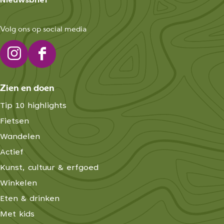
Nieuwsbrief
b
n
o
k
Volg ons op social media
s
s
c
e
I
F
h
M
n
a
o
Zien en doen
s
c
l
t
e
Tip 10 highlights
e
a
b
Fietsen
n
g
o
Wandelen
r
o
Actief
a
k
Kunst, cultuur & erfgoed
m
E
Winkelen
E
x
Eten & drinken
x
p
p
l
Met kids