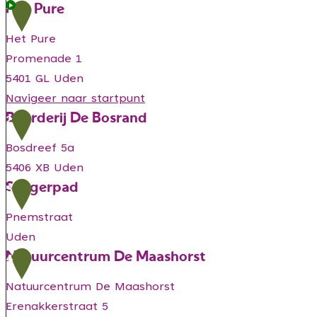
Het Pure
1
Het Pure
Promenade 1
5401 GL Uden
Navigeer naar startpunt
Boerderij De Bosrand
H
2
e
Bosdreef 5a
t
5406 XB Uden
P
Slingerpad
B
3
u
o
r
Pnemstraat
e
e
Uden
r
Natuurcentrum De Maashorst
S
4
d
l
e
Natuurcentrum De Maashorst
i
r
Erenakkerstraat 5
n