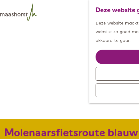
Deze website g
Deze website maakt g
G
website zo goed moge
a
akkoord te gaan.
n
a
a
r
d
e
h
o
m
e
p
Molenaarsfietsroute blauw
a