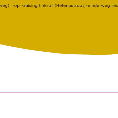
weg) -op kruising linksaf (Helenastraat)-einde weg re