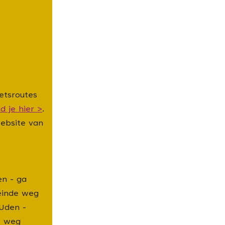
etsroutes
nd je hier >
.
website van
en - ga
einde weg
 Uden -
e weg