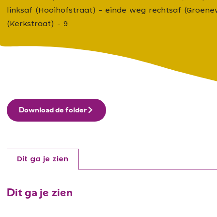
linksaf (Hooihofstraat) - einde weg rechtsaf (Groene
(Kerkstraat) - 9
Download de folder
Dit ga je zien
Dit ga je zien