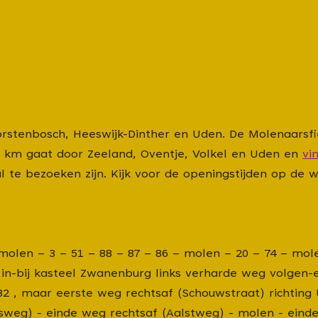
orstenbosch, Heeswijk-Dinther en Uden. De Molenaarsfi
41 km gaat door Zeeland, Oventje, Volkel en Uden en
vi
te bezoeken zijn. Kijk voor de openingstijden op de 
– molen – 3 – 51 – 88 – 87 – 86 – molen – 20 – 74 – mol
n-bij kasteel Zwanenburg links verharde weg volgen-
ng 82 , maar eerste weg rechtsaf (Schouwstraat) richting
ersweg) - einde weg rechtsaf (Aalstweg) - molen - eind