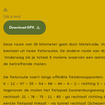
g
e
(39,4 km)
Download GPX
Deze route van 39 kilometer gaat door Nistelrode, V
bestaan uit twee fietsroutes. De andere route van 
Onderweg zie je totaal 9 molens waarvan een aantal 
de betreffende molen.
De fietsroute voert langs officiële fietsknooppunten:
9 – 12 – 97 – 55 – 54 – 68 – 44 – 4 – 2 – richting 3 
tegenover de molen het fietspad Zwanenburgseweg i
rechtsaf- 21 - 76 - 75 - 11 - 85 - ga rechtsaf richti
eerste fietspad linksaf - na tunnel rechtsaf (Schep