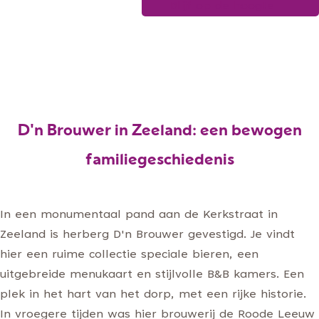
Blijf op de hoogte
h
g
i
e
s
t
o
r
i
D'n Brouwer in Zeeland: een bewogen
e
familiegeschiedenis
In een monumentaal pand aan de Kerkstraat in
Zeeland is herberg D'n Brouwer gevestigd. Je vindt
hier een ruime collectie speciale bieren, een
uitgebreide menukaart en stijlvolle B&B kamers. Een
plek in het hart van het dorp, met een rijke historie.
In vroegere tijden was hier brouwerij de Roode Leeuw