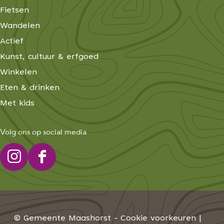
Fietsen
Wandelen
Actief
Kunst, cultuur & erfgoed
Winkelen
Eten & drinken
Met kids
Volg ons op social media
I
F
n
a
s
c
t
e
© Gemeente Maashorst -
Cookie voorkeuren
|
a
b