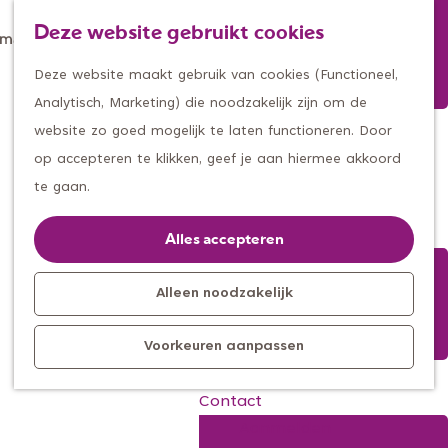
Winkelen
Deze website gebruikt cookies
Eten & drinken
Z
K
Met een groep
Z
G
o
a
M
Deze website maakt gebruik van cookies (Functioneel,
Met kids
e
a
e
a
e
Analytisch, Marketing) die noodzakelijk zijn om de
e
n
k
r
n
website zo goed mogelijk te laten functioneren. Door
Kleine ontdekkers, grootse
l
a
e
t
u
op accepteren te klikken, geef je aan hiermee akkoord
Zeelandse brouwhistorie
avonturen
a
a
n
te gaan.
Uitagenda
n
r
Kom langs
d
d
Alles accepteren
Overnachten
s
e
Bereikbaarheid
e
h
Alleen noodzakelijk
Toeristisch
b
o
Informatiepunt
Voorkeuren aanpassen
r
m
o
e
Contact
u
p
Aanmelden
w
a