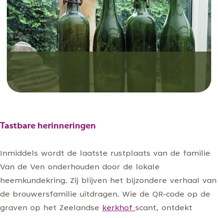
heemhuis van Heemkundekring Zeeland.
Bewaard gebleven flessen van brouwerij De
Roode Leeuw. In bezit van Heemkundekring
Tastbare herinneringen
Zeeland.
Inmiddels wordt de laatste rustplaats van de familie
Van de Ven onderhouden door de lokale
heemkundekring. Zij blijven het bijzondere verhaal van
de brouwersfamilie uitdragen. Wie de QR-code op de
graven op het Zeelandse
kerkhof
scant, ontdekt