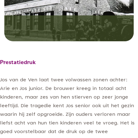
Dorothé, de brouwer zelf en zoon Arie.
Prentbriefkaart met het huis van de familie
van Kilsdonk, later Van de Ven. Het stond op
Prestatiedruk
de plaats waar nu café d'n Brouwer staat.
Jos van de Ven laat twee volwassen zonen achter:
Arie en Jos junior. De brouwer kreeg in totaal acht
kinderen, maar zes van hen stierven op zeer jonge
leeftijd. Die tragedie kent Jos senior ook uit het gezin
waarin hij zelf opgroeide. Zijn ouders verloren maar
liefst acht van hun tien kinderen veel te vroeg. Het is
goed voorstelbaar dat de druk op de twee