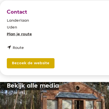
Contact
Landerlaan
Uden
n
Plan je route
a
n
a
Route
a
r
a
V
Bezoek de website
r
l
V
u
l
c
Bekijk alle media
u
h
c
t
h
o