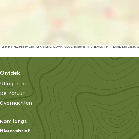
Leaflet
|
Powered by Esri | Esri, HERE, Garmin, USGS, Intermap, INCREMENT P, NRCAN, Esri Japan, M
Ontdek
Uitagenda
De natuur
Overnachten
Kom langs
Nieuwsbrief