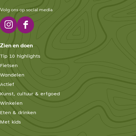
Volg ons op social media
I
F
n
a
Zien en doen
s
c
t
e
Tip 10 highlights
a
b
Fietsen
g
o
Wandelen
r
o
Actief
a
k
Kunst, cultuur & erfgoed
m
E
Winkelen
E
x
Eten & drinken
x
p
p
l
Met kids
l
o