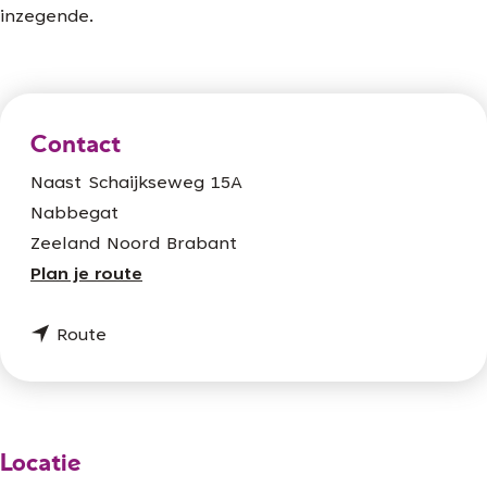
inzegende.
Contact
Naast Schaijkseweg 15A
Nabbegat
Zeeland Noord Brabant
n
Plan je route
a
n
a
Route
a
r
a
M
r
a
M
r
Locatie