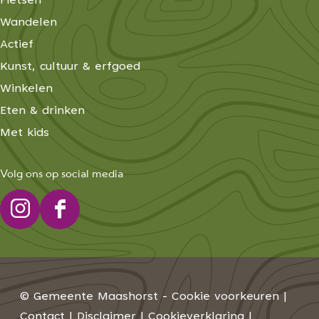
Fietsen
Wandelen
Actief
Kunst, cultuur & erfgoed
Winkelen
Eten & drinken
Met kids
Volg ons op social media
I
F
n
a
s
c
t
e
© Gemeente Maashorst -
Cookie voorkeuren
|
a
b
Contact
|
Disclaimer
|
Cookieverklaring
|
g
o