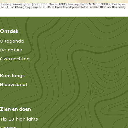
Leaflet
|
Powered by Esri | Esri, HERE, Garmin, USGS, Intermap, INCREMENT P, NRCAN, Esri Japan,
METI, Esri China (Hong Kong), NOSTRA, © OpenStreetMap contributors, and the GIS User Community
Ontdek
Uitagenda
De natuur
Overnachten
Kom langs
Nieuwsbrief
Zien en doen
Tip 10 highlights