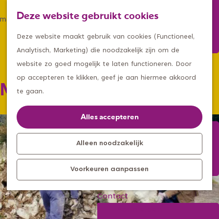
Winkelen
Deze website gebruikt cookies
Eten & drinken
Z
K
Met een groep
G
o
a
M
Deze website maakt gebruik van cookies (Functioneel,
Met kids
a
e
a
e
Analytisch, Marketing) die noodzakelijk zijn om de
n
k
r
n
website zo goed mogelijk te laten functioneren. Door
Kleine ontdekkers, grootse
a
e
t
u
op accepteren te klikken, geef je aan hiermee akkoord
Mariagrot
avonturen
a
n
te gaan.
Uitagenda
r
Kom langs
d
Alles accepteren
Overnachten
e
Bereikbaarheid
h
Alleen noodzakelijk
Toeristisch
o
Informatiepunt
Voorkeuren aanpassen
m
e
Contact
p
Aanmelden
a