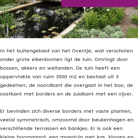
Blijf op de hoogte
g
e
In het buitengebied van het Oventje, wat verscholen
onder grote eikenbomen ligt de tuin. Omringt door
bossen, akkers en weilanden. De tuin heeft een
oppervlakte van ruim 3500 m2 en bestaat uit 3
gedeelten; de noordkant die overgaat in het bos; de
oostkant met borders en de zuidkant met een vijver.
Er bevinden zich diverse borders met vaste planten,
veelal symmetrisch, omzoomd door beukenhagen en
verschillende terrassen en bankjes. Er is ook een
kleine boomgaard, een moestuin met kas, kippen en