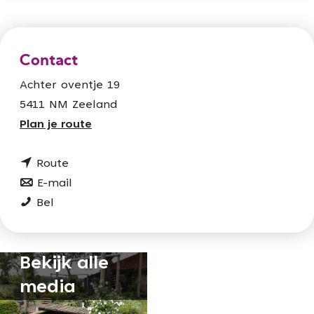
Contact
Achter oventje 19
5411 NM Zeeland
n
Plan je route
a
n
a
Route
a
n
r
E-mail
T
a
a
T
Bel
u
r
a
u
i
T
r
i
Bekijk alle
n
u
T
n
O
i
u
O
media
n
n
i
n