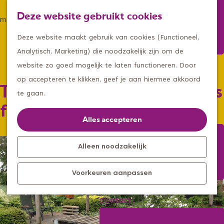
Winkelen
Deze website gebruikt cookies
Eten & drinken
Z
K
Met een groep
G
o
a
M
Deze website maakt gebruik van cookies (Functioneel,
Met kids
a
e
a
e
Analytisch, Marketing) die noodzakelijk zijn om de
n
k
r
n
website zo goed mogelijk te laten functioneren. Door
Kleine ontdekkers, grootse
a
e
t
u
op accepteren te klikken, geef je aan hiermee akkoord
Tuin Onder de eiken-Hortus
avonturen
a
n
te gaan.
Uitagenda
r
fidei
Kom langs
d
Alles accepteren
Overnachten
e
Bereikbaarheid
h
Alleen noodzakelijk
Toeristisch
o
Informatiepunt
Voorkeuren aanpassen
m
e
Contact
p
Aanmelden
a