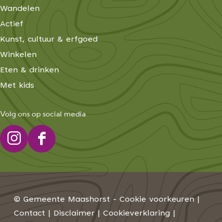
Wandelen
Actief
Kunst, cultuur & erfgoed
Winkelen
Eten & drinken
Met kids
Volg ons op social media
I
F
n
a
s
c
t
e
© Gemeente Maashorst -
Cookie voorkeuren
|
a
b
Contact
|
Disclaimer
|
Cookieverklaring
|
g
o