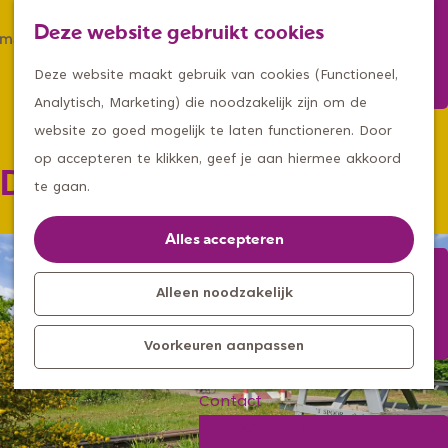
Winkelen
Deze website gebruikt cookies
Eten & drinken
Z
K
Met een groep
G
o
a
M
Deze website maakt gebruik van cookies (Functioneel,
Met kids
a
e
a
e
Analytisch, Marketing) die noodzakelijk zijn om de
n
k
r
n
website zo goed mogelijk te laten functioneren. Door
Kleine ontdekkers, grootse
a
e
t
u
op accepteren te klikken, geef je aan hiermee akkoord
Duits Lijntje
avonturen
a
n
te gaan.
Uitagenda
r
Kom langs
d
Alles accepteren
Overnachten
e
Bereikbaarheid
h
Alleen noodzakelijk
Toeristisch
o
Informatiepunt
Voorkeuren aanpassen
m
e
Contact
p
Aanmelden
a