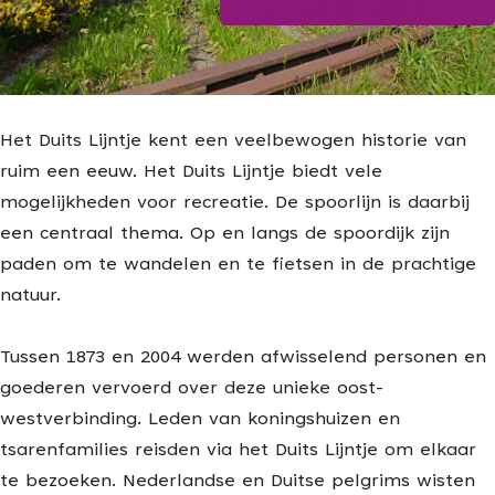
Blijf op de hoogte
g
e
Het Duits Lijntje kent een veelbewogen historie van
ruim een eeuw. Het Duits Lijntje biedt vele
mogelijkheden voor recreatie. De spoorlijn is daarbij
een centraal thema. Op en langs de spoordijk zijn
paden om te wandelen en te fietsen in de prachtige
natuur.
Tussen 1873 en 2004 werden afwisselend personen en
goederen vervoerd over deze unieke oost-
westverbinding. Leden van koningshuizen en
tsarenfamilies reisden via het Duits Lijntje om elkaar
te bezoeken. Nederlandse en Duitse pelgrims wisten