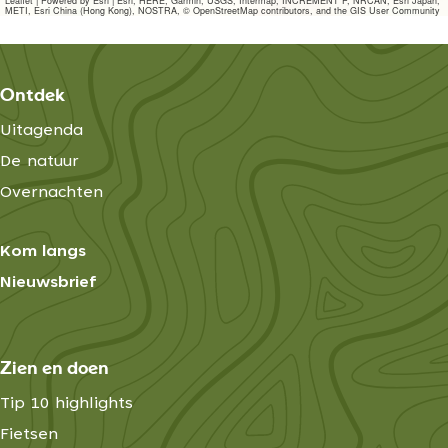
Leaflet
|
Powered by Esri | Esri, HERE, Garmin, USGS, Intermap, INCREMENT P, NRCAN, Esri Japan,
METI, Esri China (Hong Kong), NOSTRA, © OpenStreetMap contributors, and the GIS User Community
Ontdek
Uitagenda
De natuur
Overnachten
Kom langs
Nieuwsbrief
Zien en doen
Tip 10 highlights
Fietsen