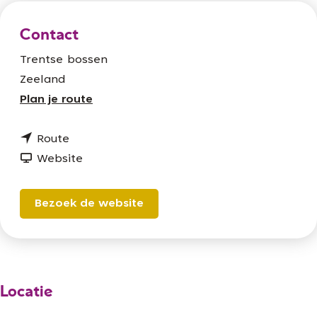
Contact
Trentse bossen
Zeeland
n
Plan je route
a
n
a
Route
a
v
r
Website
a
a
D
r
n
u
Bezoek de website
D
D
i
u
u
t
i
i
s
t
t
L
Locatie
s
s
i