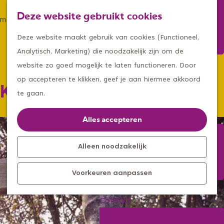
Winkelen
Deze website gebruikt cookies
Eten & drinken
Z
K
Met een groep
G
o
a
M
Deze website maakt gebruik van cookies (Functioneel,
Met kids
a
e
a
e
Analytisch, Marketing) die noodzakelijk zijn om de
n
k
r
n
website zo goed mogelijk te laten functioneren. Door
Kleine ontdekkers, grootse
a
e
t
u
op accepteren te klikken, geef je aan hiermee akkoord
Kruisbeeld Zeeland
avonturen
a
n
te gaan.
Uitagenda
r
Kom langs
d
Alles accepteren
Overnachten
e
Bereikbaarheid
h
Alleen noodzakelijk
Toeristisch
o
Informatiepunt
Voorkeuren aanpassen
m
e
Contact
p
Aanmelden
a