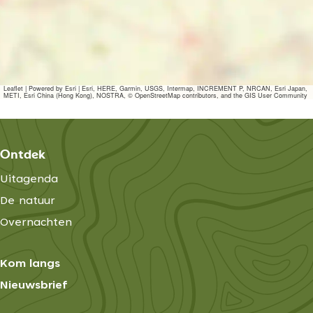
l
n
e
l
a
d
d
n
Z
e
d
e
l
Leaflet
|
Powered by Esri | Esri, HERE, Garmin, USGS, Intermap, INCREMENT P, NRCAN, Esri Japan,
a
METI, Esri China (Hong Kong), NOSTRA, © OpenStreetMap contributors, and the GIS User Community
n
d
Ontdek
Uitagenda
De natuur
Overnachten
Kom langs
Nieuwsbrief