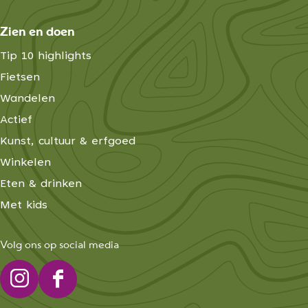
Zien en doen
Tip 10 highlights
Fietsen
Wandelen
Actief
Kunst, cultuur & erfgoed
Winkelen
Eten & drinken
Met kids
Volg ons op social media
I
F
n
a