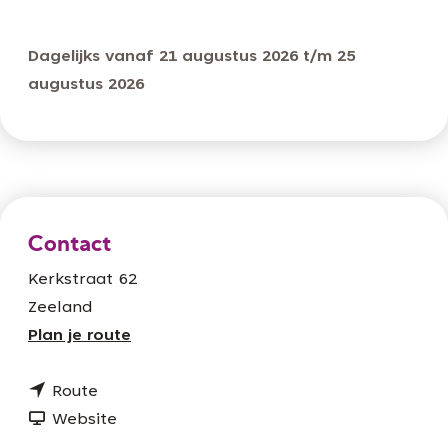
Dagelijks vanaf 21 augustus 2026 t/m 25
augustus 2026
Contact
Kerkstraat 62
Zeeland
n
Plan je route
a
n
a
Route
a
v
r
Website
a
a
Z