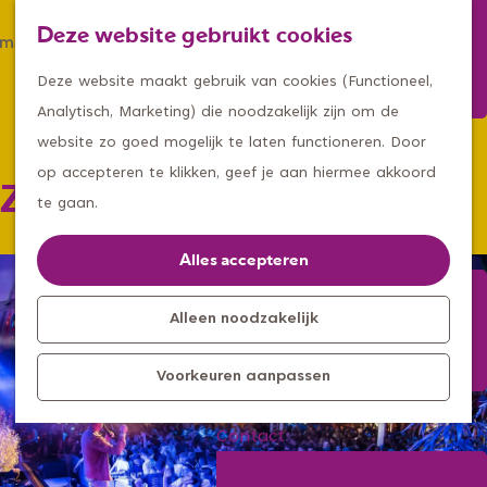
Winkelen
Deze website gebruikt cookies
Eten & drinken
Z
K
Met een groep
G
o
a
M
Deze website maakt gebruik van cookies (Functioneel,
Met kids
a
e
a
e
Analytisch, Marketing) die noodzakelijk zijn om de
n
k
r
n
website zo goed mogelijk te laten functioneren. Door
Kleine ontdekkers, grootse
a
e
t
u
op accepteren te klikken, geef je aan hiermee akkoord
Zeelandse Straatfeesten
avonturen
a
n
te gaan.
Uitagenda
r
Kom langs
d
Alles accepteren
Overnachten
e
Bereikbaarheid
h
Alleen noodzakelijk
Toeristisch
o
Informatiepunt
Voorkeuren aanpassen
m
e
Contact
p
Aanmelden
a