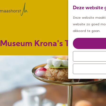
Deze website g
Deze website maakt g
G
website zo goed moge
a
akkoord te gaan.
n
a
Museum Krona's Tuin Event
a
r
d
e
h
o
m
e
p
a