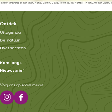
Leaflet
|
Powered by Esri | Esri, HERE, Garmin, USGS, Intermap, INCREMENT P, NRCAN, Esri Japan, M
Ontdek
Uitagenda
De natuur
Overnachten
Kom langs
Nieuwsbrief
Volg ons op social media
I
F
n
a