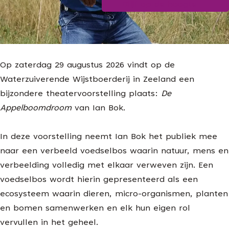
Blijf op de hoogte
g
e
Op zaterdag 29 augustus 2026 vindt op de
Waterzuiverende Wijstboerderij in Zeeland een
bijzondere theatervoorstelling plaats:
De
Appelboomdroom
van Ian Bok.
In deze voorstelling neemt Ian Bok het publiek mee
naar een verbeeld voedselbos waarin natuur, mens en
verbeelding volledig met elkaar verweven zijn. Een
voedselbos wordt hierin gepresenteerd als een
ecosysteem waarin dieren, micro-organismen, planten
en bomen samenwerken en elk hun eigen rol
vervullen in het geheel.