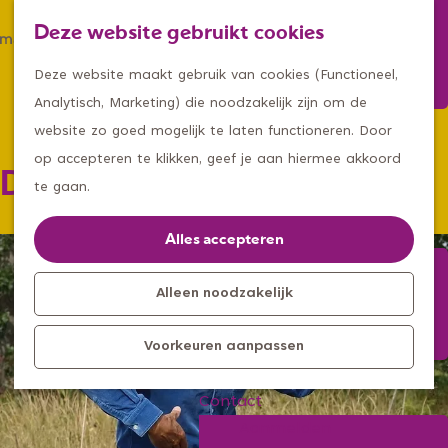
Winkelen
Deze website gebruikt cookies
Eten & drinken
Z
K
Met een groep
G
o
a
M
Deze website maakt gebruik van cookies (Functioneel,
Met kids
a
e
a
e
Analytisch, Marketing) die noodzakelijk zijn om de
n
k
r
n
website zo goed mogelijk te laten functioneren. Door
Kleine ontdekkers, grootse
a
e
t
u
op accepteren te klikken, geef je aan hiermee akkoord
De Appelboomdroom
avonturen
a
n
te gaan.
Uitagenda
r
Kom langs
d
Alles accepteren
Overnachten
e
Bereikbaarheid
h
Alleen noodzakelijk
Toeristisch
o
Informatiepunt
Voorkeuren aanpassen
m
e
Contact
p
Aanmelden
a