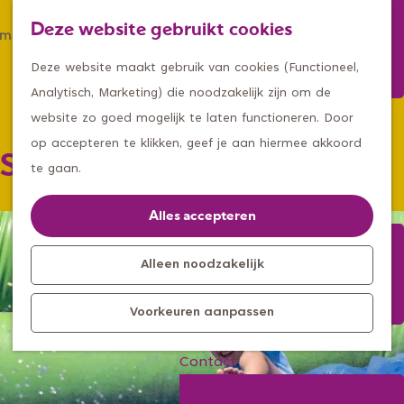
Winkelen
Deze website gebruikt cookies
Eten & drinken
Z
K
Met een groep
G
o
a
M
Deze website maakt gebruik van cookies (Functioneel,
Met kids
a
e
a
e
Analytisch, Marketing) die noodzakelijk zijn om de
n
k
r
n
website zo goed mogelijk te laten functioneren. Door
Kleine ontdekkers, grootse
a
e
t
u
op accepteren te klikken, geef je aan hiermee akkoord
Springkussenspektakel
avonturen
a
n
te gaan.
Uitagenda
r
Kom langs
d
Alles accepteren
Overnachten
e
Bereikbaarheid
h
Alleen noodzakelijk
Toeristisch
o
Informatiepunt
Voorkeuren aanpassen
m
e
Contact
p
Aanmelden
a