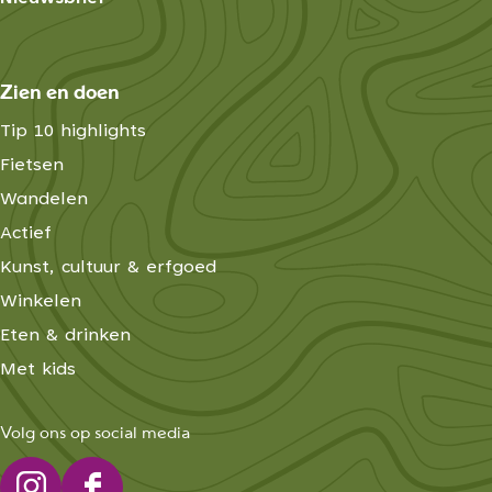
R
e
e
k
e
k
e
Zien en doen
k
Tip 10 highlights
Fietsen
Wandelen
Actief
Kunst, cultuur & erfgoed
Winkelen
Eten & drinken
Met kids
Volg ons op social media