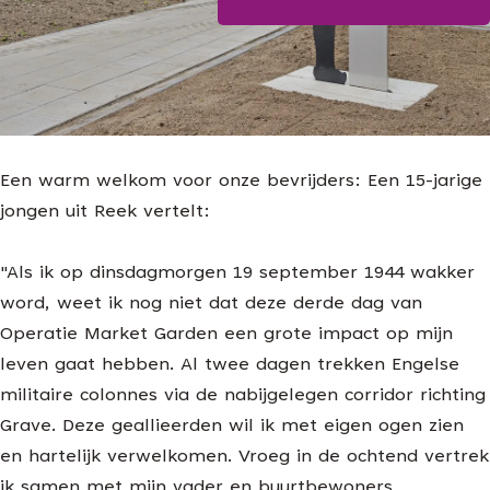
Blijf op de hoogte
g
e
Een warm welkom voor onze bevrijders: Een 15-jarige
jongen uit Reek vertelt:
"Als ik op dinsdagmorgen 19 september 1944 wakker
word, weet ik nog niet dat deze derde dag van
Operatie Market Garden een grote impact op mijn
leven gaat hebben. Al twee dagen trekken Engelse
militaire colonnes via de nabijgelegen corridor richting
Grave. Deze geallieerden wil ik met eigen ogen zien
en hartelijk verwelkomen. Vroeg in de ochtend vertrek
ik samen met mijn vader en buurtbewoners