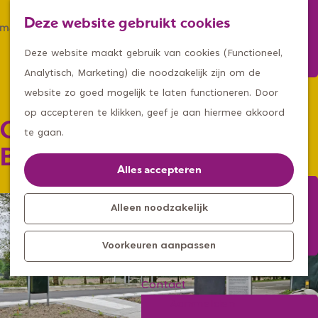
Winkelen
Deze website gebruikt cookies
Eten & drinken
Z
K
Met een groep
G
o
a
M
Deze website maakt gebruik van cookies (Functioneel,
Met kids
a
e
a
e
Analytisch, Marketing) die noodzakelijk zijn om de
n
k
r
n
website zo goed mogelijk te laten functioneren. Door
Kleine ontdekkers, grootse
a
e
t
u
op accepteren te klikken, geef je aan hiermee akkoord
Ooggetuigen WOII -
avonturen
a
n
te gaan.
Uitagenda
r
Bevrijding in Reek
Kom langs
d
Alles accepteren
Overnachten
e
Bereikbaarheid
h
Alleen noodzakelijk
Toeristisch
o
Informatiepunt
Voorkeuren aanpassen
m
e
Contact
p
Aanmelden
a