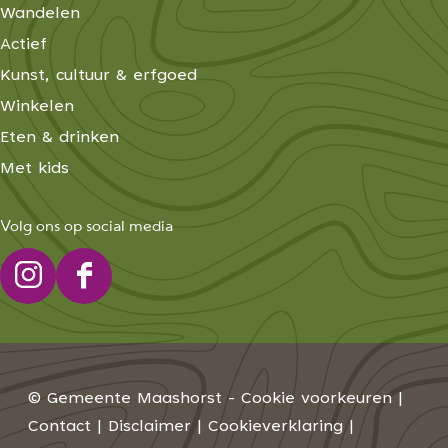
Wandelen
Actief
Kunst, cultuur & erfgoed
Winkelen
Eten & drinken
Met kids
Volg ons op social media
I
F
n
a
s
c
t
e
© Gemeente Maashorst -
Cookie voorkeuren
|
a
b
Contact
|
Disclaimer
|
Cookieverklaring
|
g
o