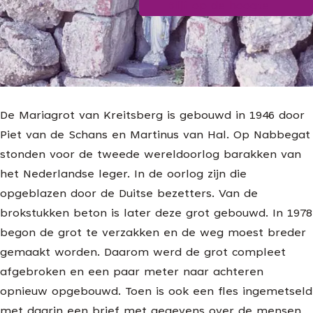
Blijf op de hoogte
g
e
De Mariagrot van Kreitsberg is gebouwd in 1946 door
Piet van de Schans en Martinus van Hal. Op Nabbegat
stonden voor de tweede wereldoorlog barakken van
het Nederlandse leger. In de oorlog zijn die
opgeblazen door de Duitse bezetters. Van de
brokstukken beton is later deze grot gebouwd. In 1978
begon de grot te verzakken en de weg moest breder
gemaakt worden. Daarom werd de grot compleet
afgebroken en een paar meter naar achteren
opnieuw opgebouwd. Toen is ook een fles ingemetseld
met daarin een brief met gegevens over de mensen