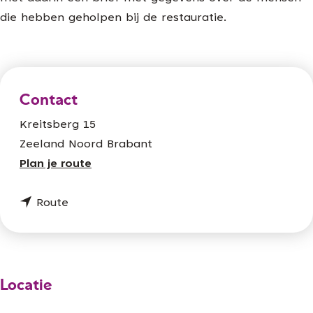
die hebben geholpen bij de restauratie.
Contact
Kreitsberg 15
Zeeland Noord Brabant
n
Plan je route
a
n
a
Route
a
r
a
M
r
a
M
r
Locatie
a
i