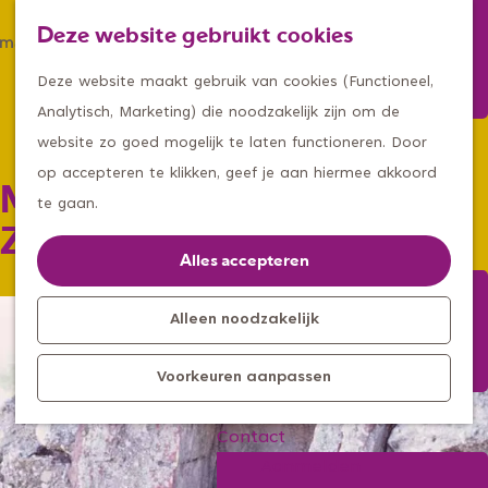
Winkelen
Deze website gebruikt cookies
Eten & drinken
Z
K
Met een groep
G
o
a
M
Deze website maakt gebruik van cookies (Functioneel,
Met kids
a
e
a
e
Analytisch, Marketing) die noodzakelijk zijn om de
n
k
r
n
website zo goed mogelijk te laten functioneren. Door
Kleine ontdekkers, grootse
a
e
t
u
op accepteren te klikken, geef je aan hiermee akkoord
Mariagrot Kreitsberg
avonturen
a
n
te gaan.
Uitagenda
r
Zeeland
Kom langs
d
Alles accepteren
Overnachten
e
Bereikbaarheid
h
Alleen noodzakelijk
Toeristisch
o
Informatiepunt
Voorkeuren aanpassen
m
e
Contact
p
Aanmelden
a