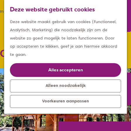
Winkelen
Deze website gebruikt cookies
Eten & drinken
Z
K
Met een groep
G
o
a
M
Deze website maakt gebruik van cookies (Functioneel,
Met kids
a
e
a
e
Analytisch, Marketing) die noodzakelijk zijn om de
n
k
r
n
website zo goed mogelijk te laten functioneren. Door
Kleine ontdekkers, grootse
a
e
t
u
op accepteren te klikken, geef je aan hiermee akkoord
Cabin Douglas
avonturen
a
n
te gaan.
Uitagenda
r
Kom langs
d
Alles accepteren
Overnachten
e
Bereikbaarheid
h
Alleen noodzakelijk
Toeristisch
o
Informatiepunt
Voorkeuren aanpassen
m
e
Contact
p
Aanmelden
a