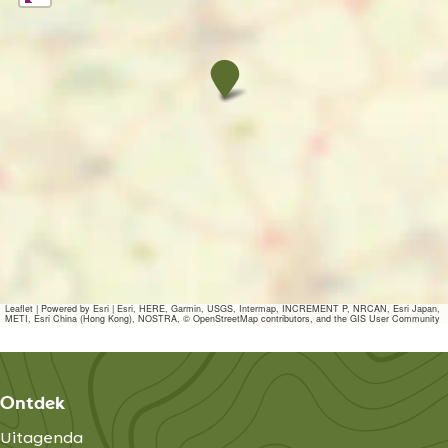
r
T
a
k
e
a
B
u
r
g
e
r
Leaflet
|
Powered by Esri | Esri, HERE, Garmin, USGS, Intermap, INCREMENT P, NRCAN, Esri Japan,
METI, Esri China (Hong Kong), NOSTRA, © OpenStreetMap contributors, and the GIS User Community
Ontdek
Uitagenda