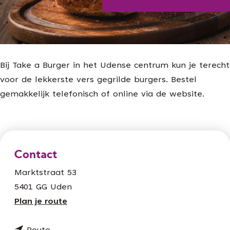
Blijf op de hoogte
g
e
Bij Take a Burger in het Udense centrum kun je terecht
voor de lekkerste vers gegrilde burgers. Bestel
gemakkelijk telefonisch of online via de website.
Contact
Marktstraat 53
5401 GG Uden
n
Plan je route
a