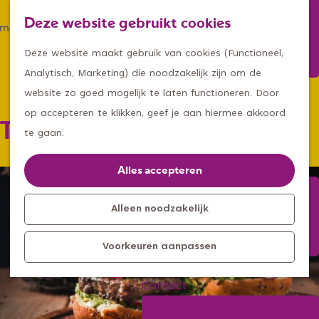
Winkelen
Deze website gebruikt cookies
Eten & drinken
Z
K
Met een groep
G
o
a
M
Deze website maakt gebruik van cookies (Functioneel,
Met kids
a
e
a
e
Analytisch, Marketing) die noodzakelijk zijn om de
n
k
r
n
website zo goed mogelijk te laten functioneren. Door
Kleine ontdekkers, grootse
a
e
t
u
op accepteren te klikken, geef je aan hiermee akkoord
Take a Burger
avonturen
a
n
te gaan.
Uitagenda
r
Kom langs
d
Alles accepteren
Overnachten
e
Bereikbaarheid
h
Alleen noodzakelijk
Toeristisch
o
Informatiepunt
Voorkeuren aanpassen
m
e
Contact
p
Aanmelden
a