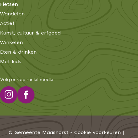
Fietsen
Wandelen
Actief
Kunst, cultuur & erfgoed
Winkelen
Eten & drinken
Met kids
Volg ons op social media
I
F
n
a
s
c
t
e
© Gemeente Maashorst -
Cookie voorkeuren
|
a
b