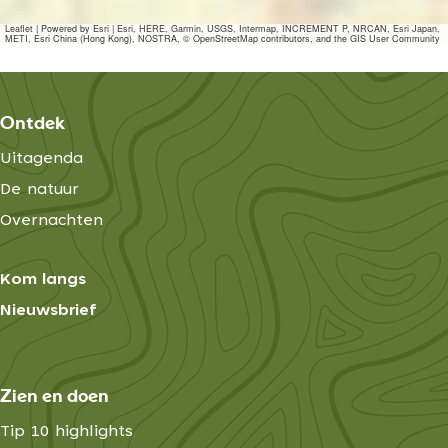
Leaflet
|
Powered by Esri | Esri, HERE, Garmin, USGS, Intermap, INCREMENT P, NRCAN, Esri Japan,
METI, Esri China (Hong Kong), NOSTRA, © OpenStreetMap contributors, and the GIS User Community
Ontdek
Uitagenda
De natuur
Overnachten
Kom langs
Nieuwsbrief
Zien en doen
Tip 10 highlights