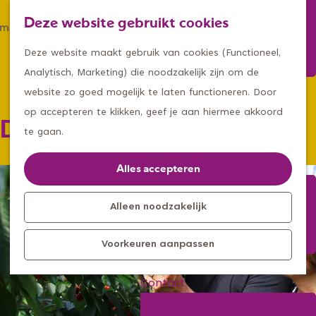
Winkelen
Deze website gebruikt cookies
Eten & drinken
Z
K
Met een groep
G
o
a
M
Deze website maakt gebruik van cookies (Functioneel,
Met kids
a
e
a
e
Analytisch, Marketing) die noodzakelijk zijn om de
n
k
r
n
website zo goed mogelijk te laten functioneren. Door
Kleine ontdekkers, grootse
a
e
t
u
op accepteren te klikken, geef je aan hiermee akkoord
D'n Kersepluk
avonturen
a
n
te gaan.
Uitagenda
r
Kom langs
d
Alles accepteren
Overnachten
e
Bereikbaarheid
h
Alleen noodzakelijk
Toeristisch
o
Informatiepunt
Voorkeuren aanpassen
m
e
Contact
p
Aanmelden
a