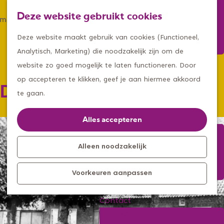
Winkelen
Deze website gebruikt cookies
Eten & drinken
Z
K
Met een groep
G
o
a
M
Deze website maakt gebruik van cookies (Functioneel,
Met kids
a
e
a
e
Analytisch, Marketing) die noodzakelijk zijn om de
n
k
r
n
website zo goed mogelijk te laten functioneren. Door
Kleine ontdekkers, grootse
a
e
t
u
op accepteren te klikken, geef je aan hiermee akkoord
De Schimmelhoeve
avonturen
a
n
te gaan.
Uitagenda
r
Kom langs
d
Alles accepteren
Overnachten
e
Bereikbaarheid
h
Alleen noodzakelijk
Toeristisch
o
Informatiepunt
Voorkeuren aanpassen
m
e
Contact
p
Aanmelden
a