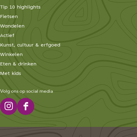
Tip 10 highlights
Fietsen
Wandelen
Actief
Kunst, cultuur & erfgoed
Winkelen
Eten & drinken
Met kids
Volg ons op social media
I
F
n
a
s
c
t
e