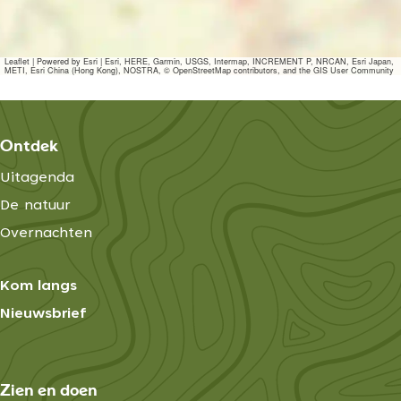
e
a
r
r
m
l
n
m
a
a
d
n
a
Leaflet
|
Powered by Esri | Esri, HERE, Garmin, USGS, Intermap, INCREMENT P, NRCAN, Esri Japan,
s
METI, Esri China (Hong Kong), NOSTRA, © OpenStreetMap contributors, and the GIS User Community
n
n
Z
d
e
s
e
Z
l
Ontdek
a
e
n
Uitagenda
e
d
l
De natuur
a
Overnachten
n
d
Kom langs
Nieuwsbrief
Zien en doen