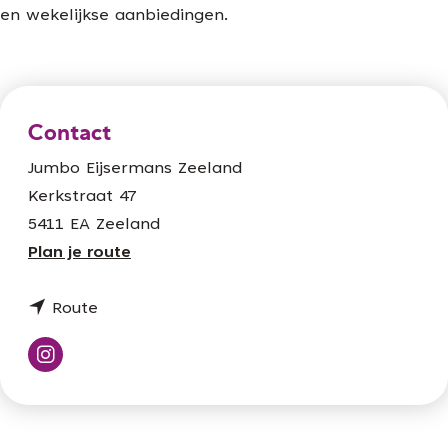
en wekelijkse aanbiedingen.
Contact
Jumbo Eijsermans Zeeland
Kerkstraat 47
5411 EA Zeeland
n
Plan je route
a
n
a
Route
a
r
a
J
I
r
u
n
J
m
s