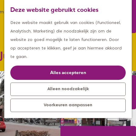
Winkelen
Deze website gebruikt cookies
Eten & drinken
Z
K
Met een groep
G
o
a
M
Deze website maakt gebruik van cookies (Functioneel,
Met kids
a
e
a
e
Analytisch, Marketing) die noodzakelijk zijn om de
n
k
r
n
website zo goed mogelijk te laten functioneren. Door
Kleine ontdekkers, grootse
a
e
t
u
op accepteren te klikken, geef je aan hiermee akkoord
Jumbo Eijsermans Zeeland
avonturen
a
n
te gaan.
Uitagenda
r
Kom langs
d
Alles accepteren
Overnachten
e
Bereikbaarheid
h
Alleen noodzakelijk
Toeristisch
o
Informatiepunt
Voorkeuren aanpassen
m
e
Contact
p
Aanmelden
a