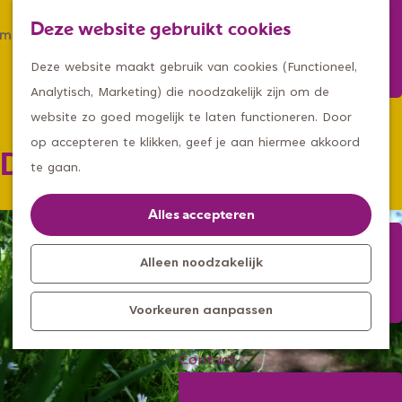
Winkelen
Deze website gebruikt cookies
Eten & drinken
Z
K
Met een groep
G
o
a
M
Deze website maakt gebruik van cookies (Functioneel,
Met kids
a
e
a
e
Analytisch, Marketing) die noodzakelijk zijn om de
n
k
r
n
website zo goed mogelijk te laten functioneren. Door
Kleine ontdekkers, grootse
a
e
t
u
op accepteren te klikken, geef je aan hiermee akkoord
De breuk van Uden
avonturen
a
n
te gaan.
Uitagenda
r
Kom langs
d
Alles accepteren
Overnachten
e
Bereikbaarheid
h
Alleen noodzakelijk
Toeristisch
o
Informatiepunt
Voorkeuren aanpassen
m
e
Contact
p
Aanmelden
a