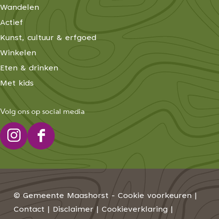
Wandelen
Actief
Kunst, cultuur & erfgoed
Winkelen
Eten & drinken
Met kids
Volg ons op social media
I
F
n
a
s
c
t
e
© Gemeente Maashorst -
Cookie voorkeuren
|
a
b
Contact
|
Disclaimer
|
Cookieverklaring
|
g
o