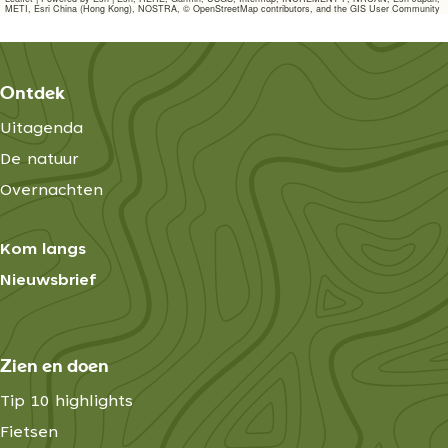
z
e
METI, Esri China (Hong Kong), NOSTRA, © OpenStreetMap contributors, and the GIS User Community
n
i
z
c
i
c
h
Ontdek
h
t
t
Uitagenda
De natuur
Overnachten
Kom langs
Nieuwsbrief
Zien en doen
Tip 10 highlights
Fietsen