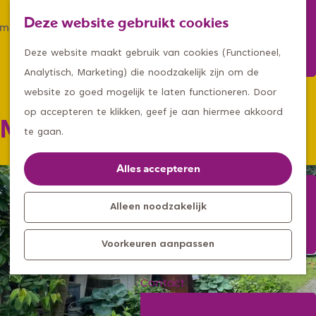
Winkelen
Deze website gebruikt cookies
Eten & drinken
Z
K
Met een groep
G
o
a
M
Deze website maakt gebruik van cookies (Functioneel,
Met kids
a
e
a
e
Analytisch, Marketing) die noodzakelijk zijn om de
n
k
r
n
website zo goed mogelijk te laten functioneren. Door
Kleine ontdekkers, grootse
a
e
t
u
op accepteren te klikken, geef je aan hiermee akkoord
Minicamping Molenzicht
avonturen
a
n
te gaan.
Uitagenda
r
Kom langs
d
Alles accepteren
Overnachten
e
Bereikbaarheid
h
Alleen noodzakelijk
Toeristisch
o
Informatiepunt
Voorkeuren aanpassen
m
e
Contact
p
Aanmelden
a