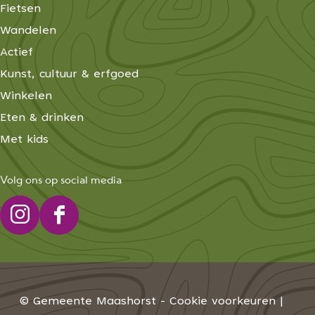
Fietsen
Wandelen
Actief
Kunst, cultuur & erfgoed
Winkelen
Eten & drinken
Met kids
Volg ons op social media
I
F
n
a
s
c
t
e
© Gemeente Maashorst -
Cookie voorkeuren
|
a
b