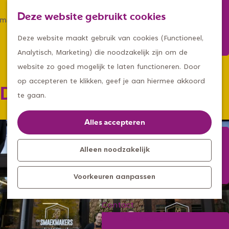
Winkelen
Deze website gebruikt cookies
Eten & drinken
Z
K
Met een groep
G
o
a
M
Deze website maakt gebruik van cookies (Functioneel,
Met kids
a
e
a
e
Analytisch, Marketing) die noodzakelijk zijn om de
n
k
r
n
website zo goed mogelijk te laten functioneren. Door
Kleine ontdekkers, grootse
a
e
t
u
op accepteren te klikken, geef je aan hiermee akkoord
De Smaekmakers Uden
avonturen
a
n
te gaan.
Uitagenda
r
Kom langs
d
Alles accepteren
Overnachten
e
Bereikbaarheid
h
Alleen noodzakelijk
Toeristisch
o
Informatiepunt
Voorkeuren aanpassen
m
e
Contact
p
Aanmelden
a