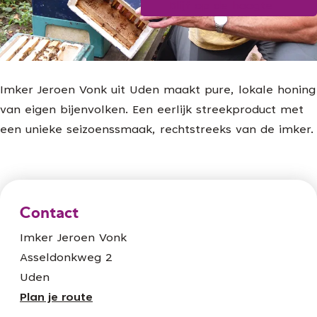
Blijf op de hoogte
g
e
Imker Jeroen Vonk uit Uden maakt pure, lokale honing
van eigen bijenvolken. Een eerlijk streekproduct met
een unieke seizoenssmaak, rechtstreeks van de imker.
Contact
Imker Jeroen Vonk
Asseldonkweg 2
Uden
n
Plan je route