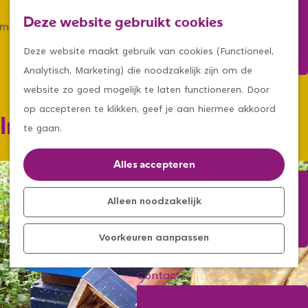
Winkelen
Deze website gebruikt cookies
Eten & drinken
Z
K
Met een groep
G
o
a
M
Deze website maakt gebruik van cookies (Functioneel,
Met kids
a
e
a
e
Analytisch, Marketing) die noodzakelijk zijn om de
n
k
r
n
website zo goed mogelijk te laten functioneren. Door
Kleine ontdekkers, grootse
a
e
t
u
op accepteren te klikken, geef je aan hiermee akkoord
Imker Jeroen Vonk
avonturen
a
n
te gaan.
Uitagenda
r
Kom langs
d
Alles accepteren
Overnachten
e
Bereikbaarheid
h
Alleen noodzakelijk
Toeristisch
o
Informatiepunt
Voorkeuren aanpassen
m
e
Contact
p
Aanmelden
a