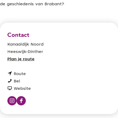
de geschiedenis van Brabant?
Contact
Kanaaldijk Noord
Heeswijk-Dinther
n
Plan je route
a
n
a
Route
K
a
r
Bel
a
a
v
K
Website
s
r
a
a
t
K
n
s
I
F
e
a
K
t
n
a