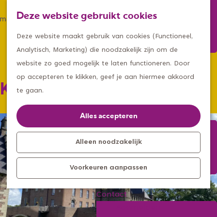
Winkelen
Deze website gebruikt cookies
Eten & drinken
Z
K
Met een groep
G
o
a
M
Deze website maakt gebruik van cookies (Functioneel,
Met kids
a
e
a
e
Analytisch, Marketing) die noodzakelijk zijn om de
n
k
r
n
website zo goed mogelijk te laten functioneren. Door
Kleine ontdekkers, grootse
a
e
t
u
op accepteren te klikken, geef je aan hiermee akkoord
Kasteel Heeswijk
avonturen
a
n
te gaan.
Uitagenda
r
Kom langs
d
Alles accepteren
Overnachten
e
Bereikbaarheid
h
Alleen noodzakelijk
Toeristisch
o
Informatiepunt
Voorkeuren aanpassen
m
e
Contact
p
Aanmelden
a