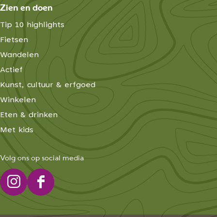
Zien en doen
Tip 10 highlights
Fietsen
Wandelen
Actief
Kunst, cultuur & erfgoed
Winkelen
Eten & drinken
Met kids
Volg ons op social media
I
F
n
a
s
c