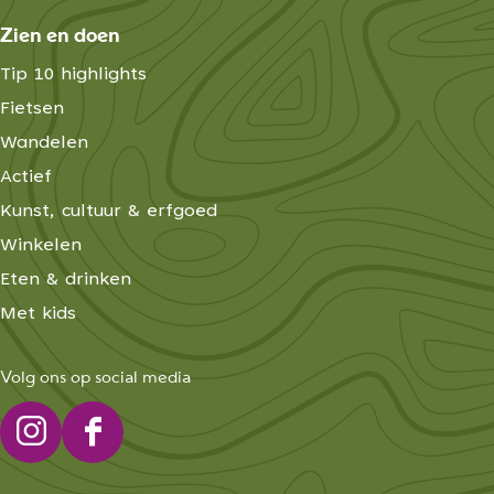
Zien en doen
Tip 10 highlights
Fietsen
Wandelen
Actief
Kunst, cultuur & erfgoed
Winkelen
Eten & drinken
Met kids
Volg ons op social media
I
F
n
a