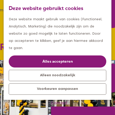
Winkelen
Deze website gebruikt cookies
Eten & drinken
Z
K
Met een groep
G
o
a
M
Deze website maakt gebruik van cookies (Functioneel,
Met kids
a
e
a
e
Analytisch, Marketing) die noodzakelijk zijn om de
n
k
r
n
website zo goed mogelijk te laten functioneren. Door
Kleine ontdekkers, grootse
a
e
t
u
op accepteren te klikken, geef je aan hiermee akkoord
Restaria De Groot
avonturen
a
n
te gaan.
Uitagenda
r
Kom langs
d
Alles accepteren
Overnachten
e
Bereikbaarheid
h
Alleen noodzakelijk
Toeristisch
o
Informatiepunt
Voorkeuren aanpassen
m
e
Contact
p
Aanmelden
a