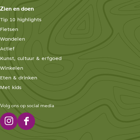
Zien en doen
Tip 10 highlights
Fietsen
Wandelen
Actief
Kunst, cultuur & erfgoed
Winkelen
Eten & drinken
Met kids
Volg ons op social media
I
F
n
a