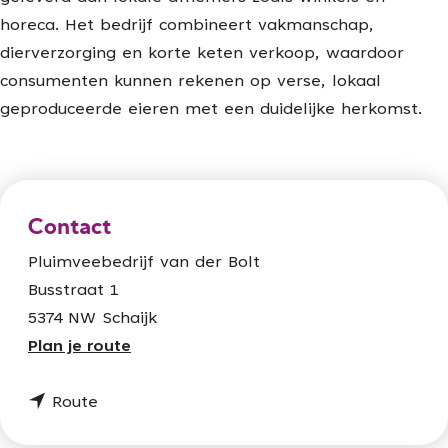
horeca. Het bedrijf combineert vakmanschap,
dierverzorging en korte keten verkoop, waardoor
consumenten kunnen rekenen op verse, lokaal
geproduceerde eieren met een duidelijke herkomst.
Contact
Pluimveebedrijf van der Bolt
Busstraat 1
5374 NW Schaijk
n
Plan je route
a
n
a
Route
a
r