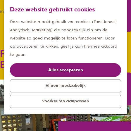
Winkelen
Deze website gebruikt cookies
Eten & drinken
Z
K
Met een groep
G
o
a
M
Deze website maakt gebruik van cookies (Functioneel,
Met kids
a
e
a
e
Analytisch, Marketing) die noodzakelijk zijn om de
n
k
r
n
website zo goed mogelijk te laten functioneren. Door
Kleine ontdekkers, grootse
a
e
t
u
op accepteren te klikken, geef je aan hiermee akkoord
Pluimveebedrijf van der
avonturen
a
n
te gaan.
Uitagenda
r
Bolt
Kom langs
d
Alles accepteren
Overnachten
e
Bereikbaarheid
h
Alleen noodzakelijk
Toeristisch
o
Informatiepunt
Voorkeuren aanpassen
m
e
Contact
p
Aanmelden
a