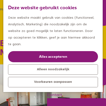
Winkelen
Deze website gebruikt cookies
Eten & drinken
Z
K
Met een groep
G
o
a
M
Deze website maakt gebruik van cookies (Functioneel,
Met kids
a
e
a
e
Analytisch, Marketing) die noodzakelijk zijn om de
n
k
r
n
website zo goed mogelijk te laten functioneren. Door
Kleine ontdekkers, grootse
a
e
t
u
op accepteren te klikken, geef je aan hiermee akkoord
Bed and Breakfast
avonturen
a
n
te gaan.
Uitagenda
r
Maashorstpoort
Kom langs
d
Alles accepteren
Overnachten
e
Bereikbaarheid
h
Alleen noodzakelijk
Toeristisch
o
Informatiepunt
Voorkeuren aanpassen
m
e
Contact
p
Aanmelden
a