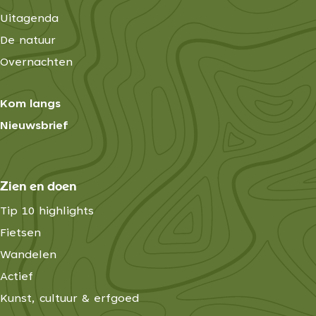
o
o
Uitagenda
r
r
s
De natuur
t
t
p
Overnachten
o
o
r
Kom langs
t
Nieuwsbrief
Zien en doen
Tip 10 highlights
Fietsen
Wandelen
Actief
Kunst, cultuur & erfgoed