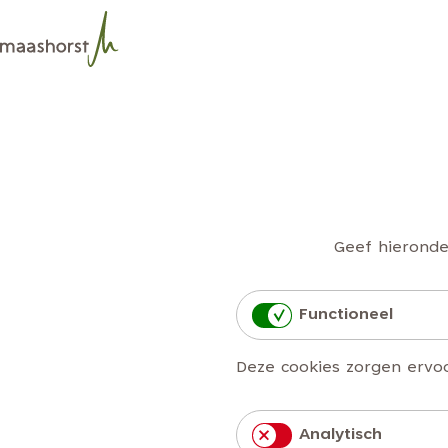
G
a
n
a
a
r
d
Geef hieronde
e
h
Functioneel
o
m
Deze cookies zorgen ervo
e
p
Analytisch
a