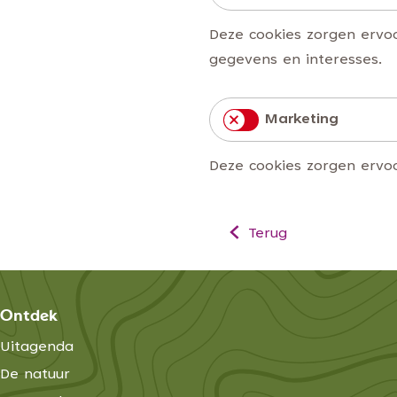
g
Deze cookies zorgen ervo
e
gegevens en interesses.
Marketing
Deze cookies zorgen ervoo
Voorkeuren opslaan
Terug
Marketing
Marketing cookies wor
Ontdek
cookies worden door on
Uitagenda
advertenties kunnen wo
De natuur
relevant zijn voor de in