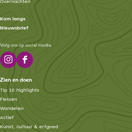
Overnachten
waaronder sociale medi
Kom langs
Nieuwsbrief
Volg ons op social media
I
F
n
a
Zien en doen
s
c
t
e
Tip 10 highlights
a
b
Fietsen
g
o
Wandelen
r
o
Actief
a
k
Kunst, cultuur & erfgoed
m
E