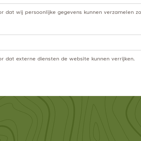
or dat wij persoonlijke gegevens kunnen verzamelen z
r dat externe diensten de website kunnen verrijken.
den gebruikt om bezoekers te volgen wanneer ze de w
s en door derden op onze website geplaatst zodat voo
rden getoond. Het doel is advertenties weergeven die
dividuele gebruiker. Hierbij worden verschillende onlin