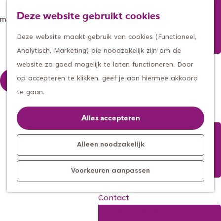
Winkelen
Deze website gebruikt cookies
Eten & drinken
Z
K
Met een groep
G
o
a
M
Deze website maakt gebruik van cookies (Functioneel,
Met kids
a
e
a
e
Analytisch, Marketing) die noodzakelijk zijn om de
n
k
r
n
website zo goed mogelijk te laten functioneren. Door
Kleine ontdekkers, grootse
a
e
t
u
op accepteren te klikken, geef je aan hiermee akkoord
Filter
+
avonturen
a
n
te gaan.
−
Uitagenda
r
Kom langs
d
Alles accepteren
Overnachten
e
Bereikbaarheid
h
Alleen noodzakelijk
Toeristisch
o
Informatiepunt
Voorkeuren aanpassen
m
e
Contact
p
Aanmelden
a